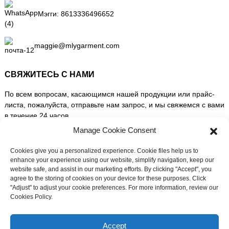
Мэгги:
8613336496652
maggie@mlygarment.com
СВЯЖИТЕСЬ С НАМИ
По всем вопросам, касающимся нашей продукции или прайс-
листа, пожалуйста, отправьте нам запрос, и мы свяжемся с вами
в течение 24 часов.
Manage Cookie Consent
ЗАПРОСИТЬ ИНФОРМАЦИЮ СЕЙЧАС
Cookies give you a personalized experience. Cookie files help us to
enhance your experience using our website, simplify navigation, keep our
website safe, and assist in our marketing efforts. By clicking "Accept", you
СЛЕДИТЕ ЗА НАМИ В СОЦИАЛЬНЫХ СЕТЯХ
agree to the storing of cookies on your device for these purposes. Click
"Adjust" to adjust your cookie preferences. For more information, review our
Cookies Policy.
Нужна оперативная поддержка?
Пообщайтесь с нами прямо сейчас
Accept