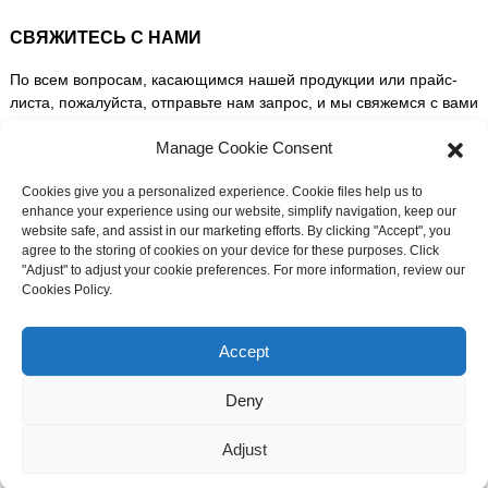
СВЯЖИТЕСЬ С НАМИ
По всем вопросам, касающимся нашей продукции или прайс-
листа, пожалуйста, отправьте нам запрос, и мы свяжемся с вами
в течение 24 часов.
Manage Cookie Consent
ЗАПРОСИТЬ ИНФОРМАЦИЮ СЕЙЧАС
Cookies give you a personalized experience. Cookie files help us to
enhance your experience using our website, simplify navigation, keep our
website safe, and assist in our marketing efforts. By clicking "Accept", you
agree to the storing of cookies on your device for these purposes. Click
СЛЕДИТЕ ЗА НАМИ В СОЦИАЛЬНЫХ СЕТЯХ
"Adjust" to adjust your cookie preferences. For more information, review our
Cookies Policy.
Нужна оперативная поддержка?
Пообщайтесь с нами прямо сейчас
Accept
Deny
© Авторские права - 2010-2026: Все права защищены.
Карта
Adjust
сайта
-
Ресурсы