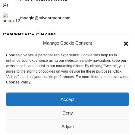
maggie@mlygarment.com
СВЯЖИТЕСЬ С НАМИ
Manage Cookie Consent
По всем вопросам, касающимся нашей продукции или прайс-
листа, пожалуйста, отправьте нам запрос, и мы свяжемся с вами
Cookies give you a personalized experience. Cookie files help us to
в течение 24 часов.
enhance your experience using our website, simplify navigation, keep our
website safe, and assist in our marketing efforts. By clicking "Accept", you
agree to the storing of cookies on your device for these purposes. Click
ЗАПРОСИТЬ ИНФОРМАЦИЮ СЕЙЧАС
"Adjust" to adjust your cookie preferences. For more information, review our
Cookies Policy.
Нужна оперативная поддержка?
Пообщайтесь с нами прямо сейчас
СЛЕДИТЕ ЗА НАМИ В СОЦИАЛЬНЫХ СЕТЯХ
Accept
Deny
Adjust